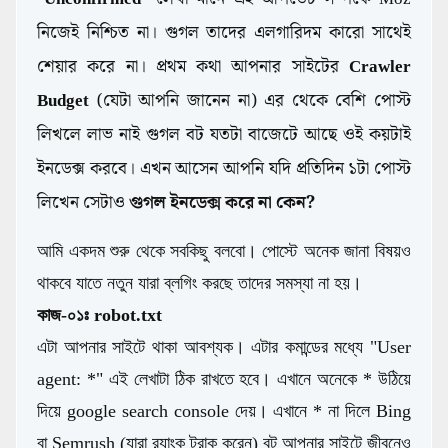
নিজেই নিশ্চিত না। গুগল তাদের এলগারিদম কারো সাথেই
শেয়ার করে না। প্রথম কথা আপনার সাইটের
Crawler
Budget
(যেটা আপনি জানেন না) এর থেকে বেশি পোস্ট
লিখলে লাভ নাই গুগল বট যতটা বাজেটে আছে ওই কয়টাই
ইনডেক্স করবে। এখন আসেন আপনি যদি প্রতিদিন ১টা পোস্ট
লিখেন সেটাও
গুগল
ইনডেক্স করে না কেন?
Digital Marketing
আমি একদম শুরু থেকে সবকিছু বলবো। পোস্টে অনেক জানা বিষয়ও
থাকবে যাতে নতুন যারা ব্লগিং করছে তাদের সমস্যা না হয়।
কাজ-০১ঃ robot.txt
এটা আপনার সাইটে থাকা আবশ্যক। এটার কমান্ডের মধ্যে "User
agent: *" এই লেখাটা ঠিক রাখতে হবে। এখানে অনেকে * উঠিয়ে
দিয়ে google search console দেয়। এখানে * না দিলে Bing
বা Semrush (যারা র‍্যাংক ট্রাক করেন) বট আপনার সাইটে জীবনেও