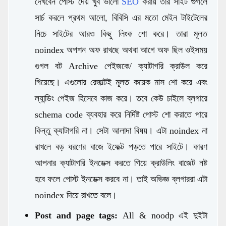
দেখবেন পোস্ট দেয় খুব ভালো
SEO
করায় তার সাইট গুগলে
সার্চ করলে প্রথম আলো, বিবিসি এর মতো মেইন টাইটেলের
নিচে সাইটের আরও কিছু লিংক শো করে। তারা মূলত
noindex অপশন অফ রাখছে অথবা আগে অফ ছিল ওইসময়
গুগল বট Archive পেইজকে/ ক্যাটাগরি ক্রাউল করে
গিয়েছে। এগুলোর রেজাল্টই মূলত কয়েক মাস শো করে এবং
ল্যান্ডিং পেইজ হিসেবে কাজ করে। তবে কেউ চাইলে ব্লগারে
schema code ব্যবহার করে নির্দিষ্ট পোস্ট শো করাতে পারে
কিন্তু ক্যাটাগরি না। সেটা আলাদা বিষয়। এটা noindex না
রাখলে বড় ধরণের বাজে ইফেক্ট পড়তে পারে সাইটে। কারণ
আপনার ক্যাটাগরি ইনডেক্স করতে গিয়ে ক্রাউলিং বাজেট নষ্ট
হবে ফলে পোস্ট ইনডেক্স করবে না। তাই অভিজ্ঞ ব্লগাররা এটা
noindex দিয়ে রাখতে বলে।
Post and page tags:
All & noodp এই দুইটা