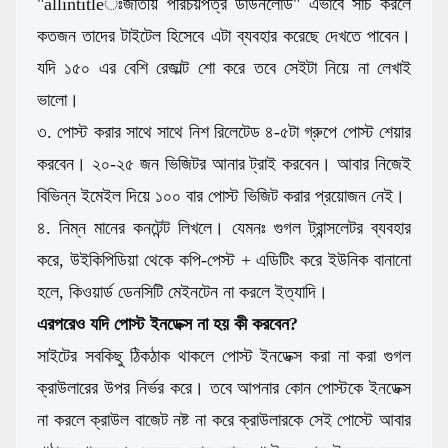
"allintitleঃজাতীয় পরিচয়পত্র ডাউনলোড" এভাবে সার্চ করলে
কতজন তাদের টাইটেল হিসেবে এটা ব্যবহার করেছে দেখতে পাবেন।
যদি ১৫০ এর বেশি রেজাল্ট শো করে তবে সেইটা নিয়ে না লেখাই
ভালো।
৩. পোস্ট করার সাথে সাথে নিশ রিলেটেড ৪-৫টা গ্রুপে পোস্ট শেয়ার
করবেন। ২০-২৫ জন ভিজিটর আনার ট্রাই করবেন। আবার নিজেই
বিভিন্ন ইমেইল দিয়ে ১০০ বার পোস্ট ভিজিট করার প্রয়োজন নেই।
৪. নিম্ন মানের কনটেন্ট লিখলে। যেমনঃ গুগল ট্রান্সলেটর ব্যবহার
করে, উইকিপিডিয়া থেকে কপি-পেস্ট + এডিটিং করে ইউনিক বানানো
হলে, কিওয়ার্ড ডেনসিটি মেইনটেন না করলে ইত্যাদি।
এরপরেও যদি পোস্ট ইনডেক্স না হয় কী করবেন?
সাইটের সবকিছু ঠিকঠাক থাকলে পোস্ট ইনডেক্স করা না করা গুগল
ক্রাউলারের উপর নির্ভর করে। তবে আপনার কোন পোস্টকে ইনডেক্স
না করলে ক্রাউল বাজেট নষ্ট না করে ক্রাউলারকে সেই পোস্টে আবার