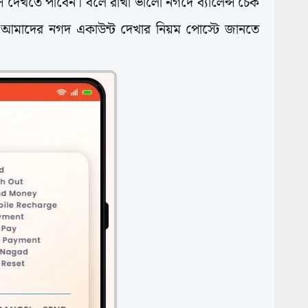
স দেখতে পাবেন। বলে রাখা ভালো নগদে ব্যালেন্স চেক
 আমাদের নগদ একাউন্ট দেখার নিয়ম পোস্টে জানতে