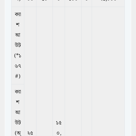
ক্যা
শ
আ
উট
(*১
৬৭
#)
ক্যা
শ
আ
উট
১৫
(অ্
২৫
০,