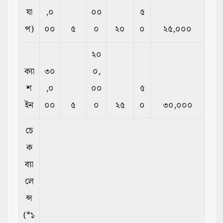
যা
,০
০০
৫
প)
০০
৫
০
২০
০
২৫,০০০
২০
ক্যা
৩০
০,
শ
,০
০০
৫
ইন
০০
৫
০
২৫
০
৩০,০০০
চে
ক
ব্যা
লে
ন্স
(*১