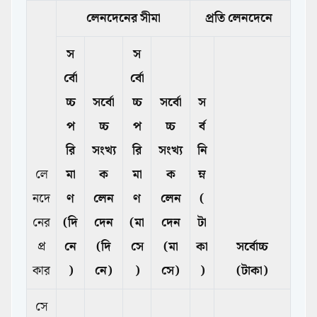
লেনদেনের সীমা
প্রতি লেনদেনে
স
স
র্বো
র্বো
চ্চ
সর্বো
চ্চ
সর্বো
স
প
চ্চ
প
চ্চ
র্ব
রি
সংখ্য
রি
সংখ্য
নি
লে
মা
ক
মা
ক
ম্ন
নদে
ণ
লেন
ণ
লেন
(
নের
(দি
দেন
(মা
দেন
টা
প্র
নে
(দি
সে
(মা
কা
সর্বোচ্চ
কার
)
নে)
)
সে)
)
(টাকা)
সে