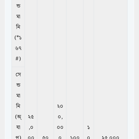
ন্ড
মা
নি
(*১
৬৭
#)
সে
ন্ড
মা
নি
২০
(অ্
২৫
০,
যা
,০
০০
১
প)
০০
৫০
০
১০০
০
২৫,০০০