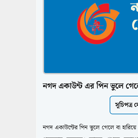
নগদ একাউন্ট এর পিন ভুলে গেল
সূচিপত্র
নগদ একাউন্টের পিন ভুলে গেলে বা হারিয়