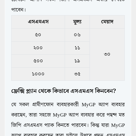
পাবেন।
এসএমএস
মূল্য
মেয়াদ
৫০
০৬
২০০
১১
৩০
৫০০
১৯
১০০০
৩৫
ফ্লেক্সি প্ল্যান থেকে কিভাবে এসএমএস কিনবেন?
যে সকল গ্রামীণফোন ব্যবহারকারী MyGP অ্যাপ ব্যবহার
করছেন, তারা সহজে MyGP অ্যাপ ব্যবহার করে পছন্দ মত
জিপি এসএমএস প্যাক কিনতে পারবেন। কিন্তু যারা MyGP
অ্যাপ ব্যবহার করছেন তারা চাইলে উপরে প্রদত্ত এসএমএস