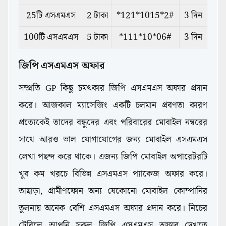
25টি এসএমএস
2 টাকা
*121*1015*2#
3 দিন
100টি এসএমএস
5 টাকা
*111*10*06#
3 দিন
জিপি এসএমএস অফার
সম্প্রতি GP কিছু চমৎকার জিপি এসএমএস অফার প্রদান
করে। আজকাল ম্যাসেজিং একটি চলমান প্রবণতা কারণ
প্রত্যেকেই তাদের বন্ধুদের এবং পরিবারের মোবাইল নম্বরের
সাথে আরও ভাল যোগাযোগের জন্য মোবাইল এসএমএস
লেখা পছন্দ করে থাকে। এজন্য জিপি মোবাইল অপারেটরটি
খুব কম খরচে বিভিন্ন এসএমএস প্যাকেজ অফার করে।
তাছাড়া, গ্রামীণফোন অন্য যেকোনো মোবাইল কোম্পানির
তুলনায় অনেক বেশি এসএমএস অফার প্রদান করে। নিচের
টেবিলে আপনি সকল জিপি এসএমএস অফার দেখতে