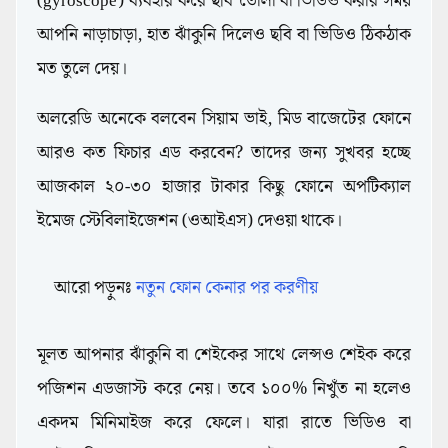
(gyroscope) ব্যবহার করে ছবি তোলা বা ভিডিও করার সময়
আপনি নাড়াচাড়া, হাত ঝাঁকুনি দিলেও ছবি বা ভিডিও ঠিকঠাক
মত তুলে দেয়।
অলরেডি অনেকে বলবেন সিয়াম ভাই, মিড বাজেটের ফোনে
আরও কত ফিচার এড করবেন? তাদের জন্য সুখবর হচ্ছে
আজকাল ২০-৩০ হাজার টাকার কিছু ফোনে অপটিক্যাল
ইমেজ স্টেবিলাইজেশন (ওআইএস) দেওয়া থাকে।
আরো পড়ুনঃ
নতুন ফোন কেনার পর করণীয়
মূলত আপনার ঝাঁকুনি বা শেইকের সাথে লেন্সও শেইক করে
পজিশন এডজাস্ট করে নেয়। তবে ১০০% নিখুঁত না হলেও
একদম মিনিমাইজ করে ফেলে। যারা রাতে ভিডিও বা